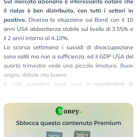
Sul mercato azionario è interessante notare che
il rialzo è ben distribuito, con tutti i settori in
positivo.
Diversa la situazione sui Bond con il 10
anni USA abbastanza stabile sul livello di 3.55% e
il 2 anni intorno al 4.10%.
La scorsa settimana i sussidi di disoccupazione
sono saliti ma non a sufficienza, ed il GDP USA del
quarto trimestre vede una piccola limatura. Buon
segno, debole ma buono.
E’ utile guardare quali sono le
aspettative di
inflazione
, che si confermano in calo: