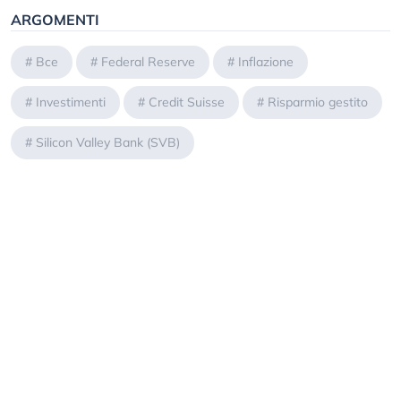
ARGOMENTI
#
Bce
#
Federal Reserve
#
Inflazione
#
Investimenti
#
Credit Suisse
#
Risparmio gestito
#
Silicon Valley Bank (SVB)