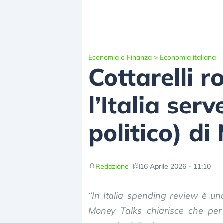
Economia e Finanza
>
Economia italiana
Cottarelli r
l’Italia se
politico) di 
Redazione
16 Aprile 2026 - 11:10
“In Italia spending review è una
Money Talks chiarisce che per