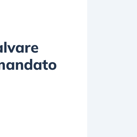
alvare
l mandato