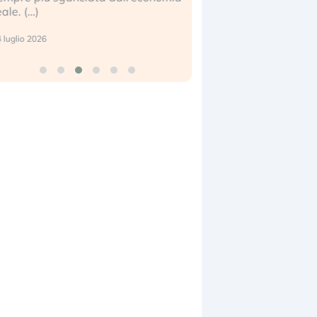
center e le big (…)
7 luglio 2026
9 luglio 2026