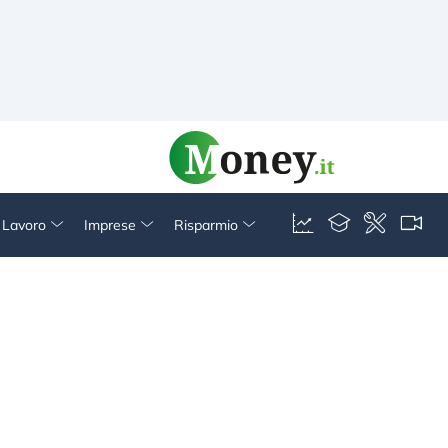
& Lavoro
Imprese
Risparmio