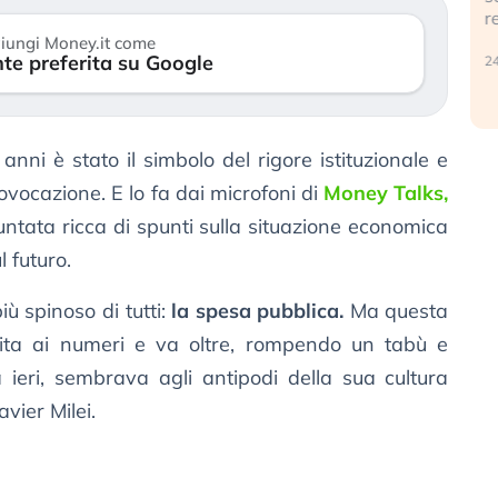
reale. (…)
1
iungi Money.it come
te preferita su Google
24 luglio 2026
anni è stato il simbolo del rigore istituzionale e
rovocazione. E lo fa dai microfoni di
Money Talks,
untata ricca di spunti sulla situazione economica
l futuro.
più spinoso di tutti:
la spesa pubblica.
Ma questa
imita ai numeri e va oltre, rompendo un tabù e
 ieri, sembrava agli antipodi della sua cultura
avier Milei.