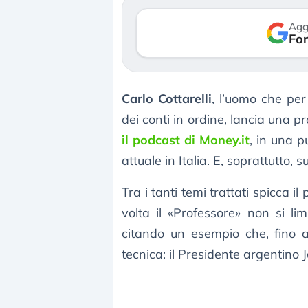
rso le (…)
30 luglio 2026
Agg
Fon
agosto 2026
Carlo Cottarelli
, l’uomo che per 
dei conti in ordine, lancia una p
il podcast di Money.it
, in una p
attuale in Italia. E, soprattutto, su
Tra i tanti temi trattati spicca il 
volta il «Professore» non si l
citando un esempio che, fino a
tecnica: il Presidente argentino J