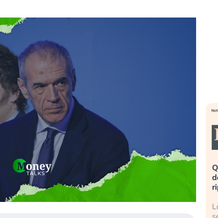
a». Investitori
Quando la finanza pesa più
po lo scoppio
dell’economia reale. L’America sta
S
ripetendo gli errori del 2008?
s
travolge il
La ricchezza mondiale cresce, ma è
G
itori retail (…)
sempre più sganciata dall’economia
i