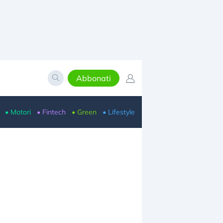
Abbonati
• Motori
• Fintech
• Green
• Lifestyle