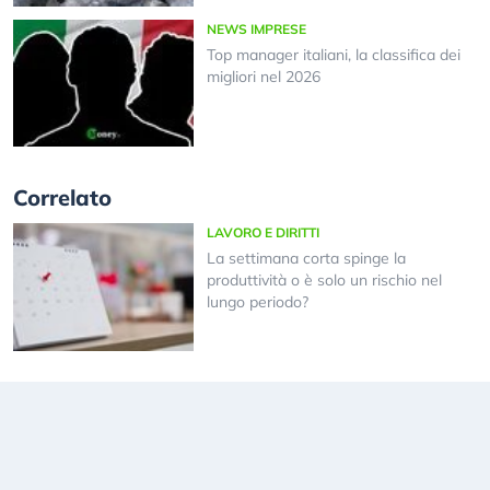
NEWS IMPRESE
Top manager italiani, la classifica dei
migliori nel 2026
Correlato
LAVORO E DIRITTI
La settimana corta spinge la
produttività o è solo un rischio nel
lungo periodo?