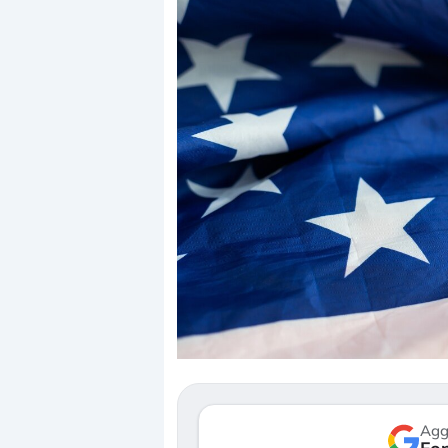
Dalle valutazioni e
correzione. Cosa st
repricing degli asse
Gli investitori stan
mostrando segni di
verso le (…)
Agg
3 agosto 2026