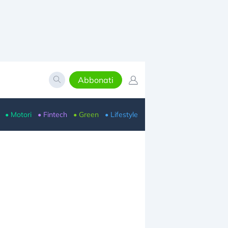
Abbonati
• Motori
• Fintech
• Green
• Lifestyle