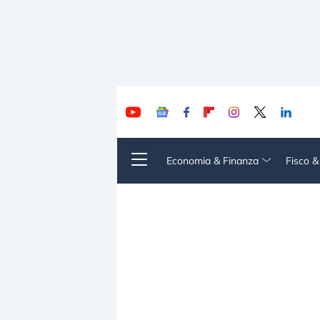
Economia & Finanza
Fisco 