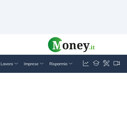
& Lavoro
Imprese
Risparmio