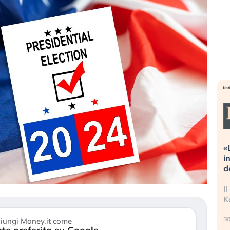
streme alla
«La mia vita è rovinata». Investitori
a guidando il
in preda al panico dopo lo scoppio
t?
della bolla AI
no finalmente
Il crollo della bolla AI travolge il
 stanchezza
Kospi, mentre gli investitori retail (…)
30 luglio 2026
iungi Money.it come