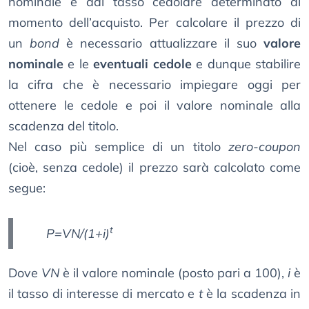
nominale e dal tasso cedolare determinato al
momento dell’acquisto. Per calcolare il prezzo di
un
bond
è necessario attualizzare il suo
valore
nominale
e le
eventuali cedole
e dunque stabilire
la cifra che è necessario impiegare oggi per
ottenere le cedole e poi il valore nominale alla
scadenza del titolo.
Nel caso più semplice di un titolo
zero-coupon
(cioè, senza cedole) il prezzo sarà calcolato come
segue:
t
P=VN/(1+i)
Dove
VN
è il valore nominale (posto pari a 100),
i
è
il tasso di interesse di mercato e
t
è la scadenza in