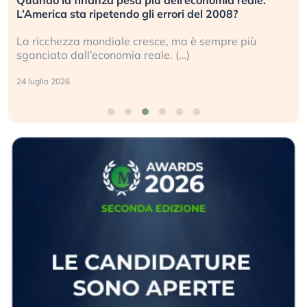
L’America sta ripetendo gli errori del 2008?
La ricchezza mondiale cresce, ma è sempre più
sganciata dall’economia reale. (…)
24 luglio 2026