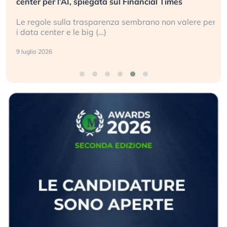
center per l’AI, spiegata sul Financial Times
Le regole sulla trasparenza sembrano non valere per
i data center e le big (…)
9 luglio 2026