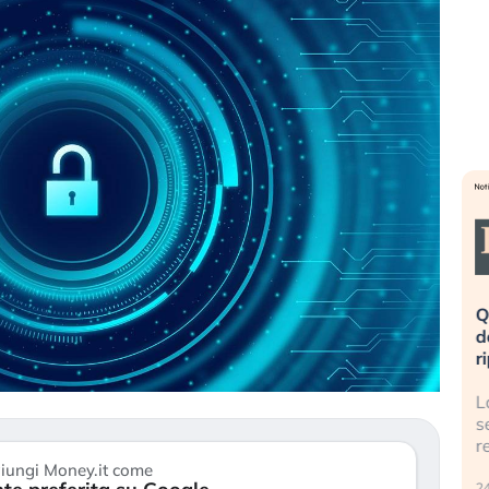
eme alla
«La mia vita è rovinata». Investitori
Q
uidando il
in preda al panico dopo lo scoppio
d
della bolla AI
r
finalmente
Il crollo della bolla AI travolge il
L
tanchezza
Kospi, mentre gli investitori retail (…)
s
r
30 luglio 2026
iungi Money.it come
24