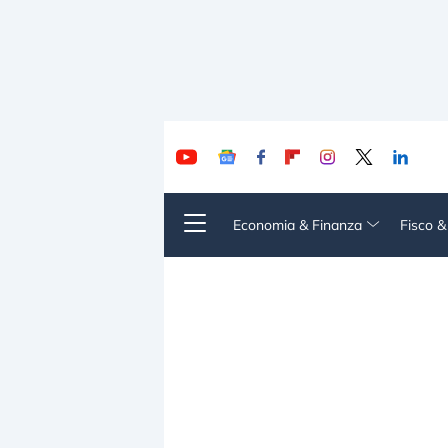
Economia & Finanza
Fisco 