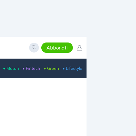
Abbonati
• Motori
• Fintech
• Green
• Lifestyle