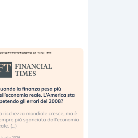
uando la finanza pesa più
Russia e Cina pronti
ell’economia reale. L’America sta
Starlink. Gli investit
ipetendo gli errori del 2008?
sottovalutando il ris
a ricchezza mondiale cresce, ma è
Gli investitori tech c
empre più sganciata dall’economia
ignorare il rischio geop
eale. (…)
17 luglio 2026
 luglio 2026