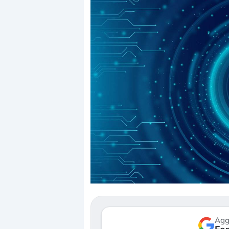
Dalle valutazioni estr
correzione. Cosa sta g
repricing degli asset?
Gli investitori stanno 
mostrando segni di s
verso le (…)
Agg
3 agosto 2026