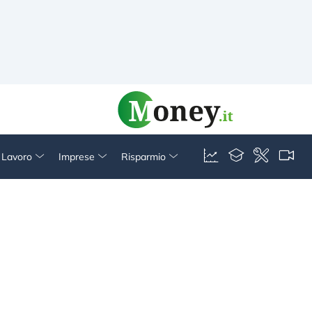
& Lavoro
Imprese
Risparmio