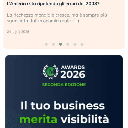
L’America sta ripetendo gli errori del 2008?
La ricchezza mondiale cresce, ma è sempre più
sganciata dall’economia reale. (…)
24 luglio 2026