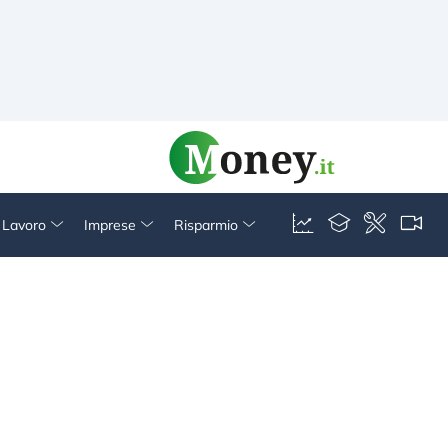
& Lavoro
Imprese
Risparmio