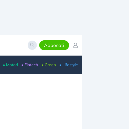
Abbonati
• Motori
• Fintech
• Green
• Lifestyle