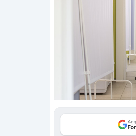
Dalle valutazioni est
correzione. Cosa sta 
repricing degli asset?
Gli investitori stanno
mostrando segni di s
Agg
verso le (…)
Fon
3 agosto 2026