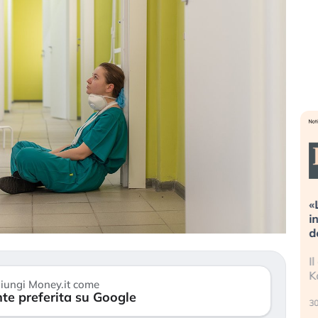
reme alla
«La mia vita è rovinata». Investitori
guidando il
in preda al panico dopo lo scoppio
della bolla AI
 finalmente
Il crollo della bolla AI travolge il
tanchezza
Kospi, mentre gli investitori retail (…)
iungi Money.it come
te preferita su Google
30 luglio 2026
2