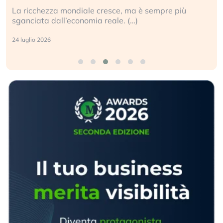
La ricchezza mondiale cresce, ma è sempre più
sganciata dall’economia reale. (…)
24 luglio 2026