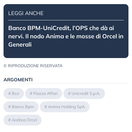
LEGGI ANCHE
Banco BPM-UniCredit, l’OPS che dà ai
nervi. Il nodo Anima e le mosse di Orcel in
Generali
© RIPRODUZIONE RISERVATA
ARGOMENTI
#
Bce
#
Piazza Affari
#
Unicredit S.p.A.
#
Banco Bpm
#
Anima Holding SpA
#
Andrea Orcel