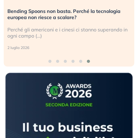
Bending Spoons non basta. Perché la tecnologia
D
europea non riesce a scalare?
g
Perché gli americani e i cinesi ci stanno superando in
G
ogni campo (…)
s
2 luglio 2026
3 