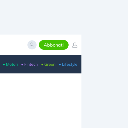
Abbonati
• Motori
• Fintech
• Green
• Lifestyle