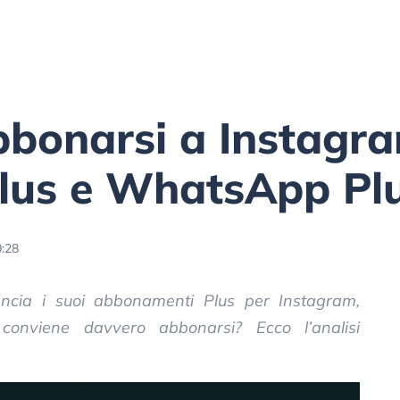
bonarsi a Instagra
lus e WhatsApp Pl
:28
ancia i suoi abbonamenti Plus per Instagram,
nviene davvero abbonarsi? Ecco l’analisi