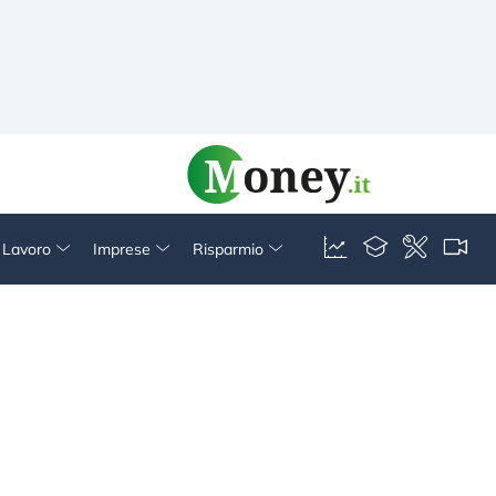
& Lavoro
Imprese
Risparmio