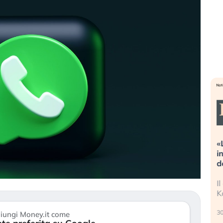
streme alla
«La mia vita è rovinata». Investitori
a guidando il
in preda al panico dopo lo scoppio
t?
della bolla AI
no finalmente
Il crollo della bolla AI travolge il
 stanchezza
Kospi, mentre gli investitori retail (…)
30 luglio 2026
iungi Money.it come