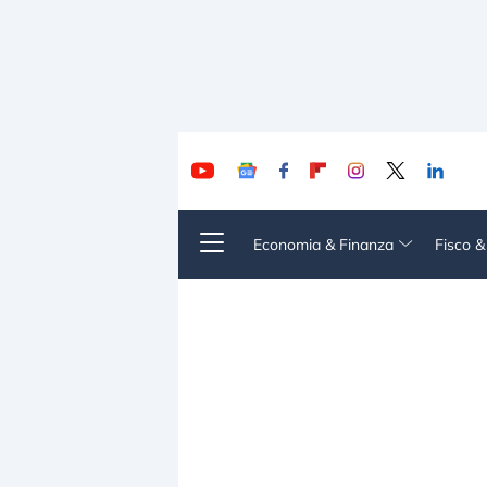
Economia & Finanza
Fisco 