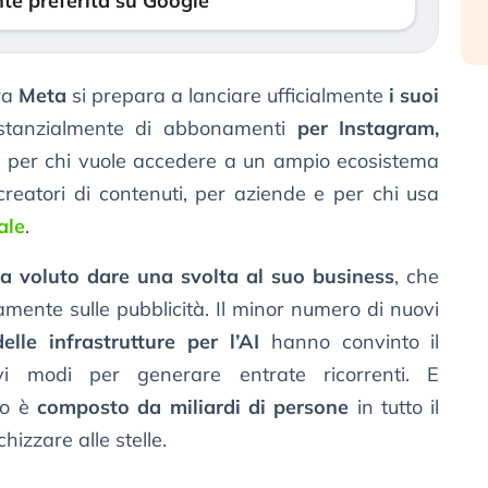
te preferita su Google
ora
Meta
si prepara a lanciare ufficialmente
i suoi
sostanzialmente di abbonamenti
per Instagram,
ti per chi vuole accedere a un ampio ecosistema
creatori di contenuti, per aziende e per chi usa
ale
.
a voluto dare una svolta al suo business
, che
amente sulle pubblicità. Il minor numero di nuovi
elle infrastrutture per l’AI
hanno convinto il
i modi per generare entrate ricorrenti. E
co è
composto da miliardi di persone
in tutto il
izzare alle stelle.