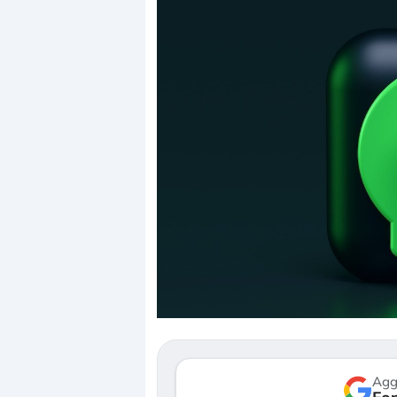
Dalle valutazioni e
correzione. Cosa st
repricing degli asse
Gli investitori stan
mostrando segni di
verso le (…)
Agg
3 agosto 2026