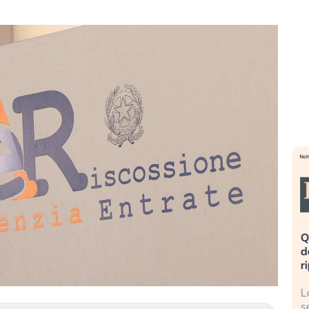
eme alla
«La mia vita è rovinata». Investitori
Q
uidando il
in preda al panico dopo lo scoppio
d
della bolla AI
r
finalmente
Il crollo della bolla AI travolge il
L
tanchezza
Kospi, mentre gli investitori retail (…)
s