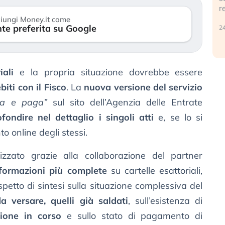
r
30 luglio 2026
iungi Money.it come
te preferita su Google
24
iali
e la propria situazione dovrebbe essere
biti con il Fisco
. La
nuova versione del servizio
lta e paga”
sul sito dell’Agenzia delle Entrate
fondire nel dettaglio i singoli atti
e, se lo si
 online degli stessi.
izzato grazie alla collaborazione del partner
nformazioni più complete
su cartelle esattoriali,
spetto di sintesi sulla situazione complessiva del
a versare, quelli già saldati
, sull’esistenza di
sione in corso
e sullo stato di pagamento di