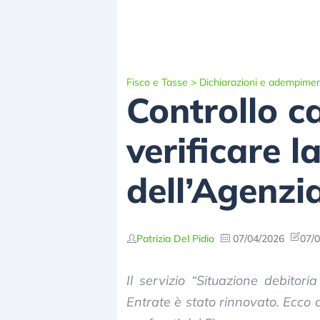
Fisco e Tasse
>
Dichiarazioni e adempimen
Controllo ca
verificare l
dell’Agenzi
Patrizia Del Pidio
07/04/2026
07/0
Il servizio “Situazione debitori
Entrate è stato rinnovato. Ecco 