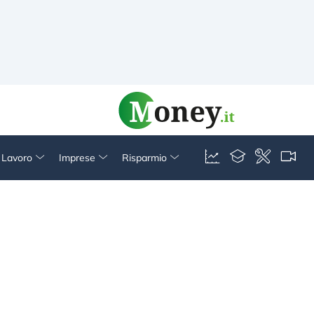
& Lavoro
Imprese
Risparmio