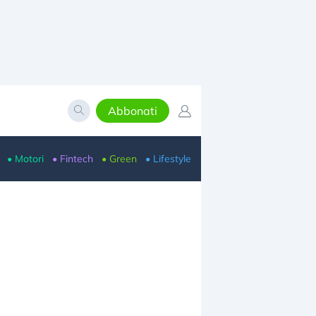
Abbonati
• Motori
• Fintech
• Green
• Lifestyle