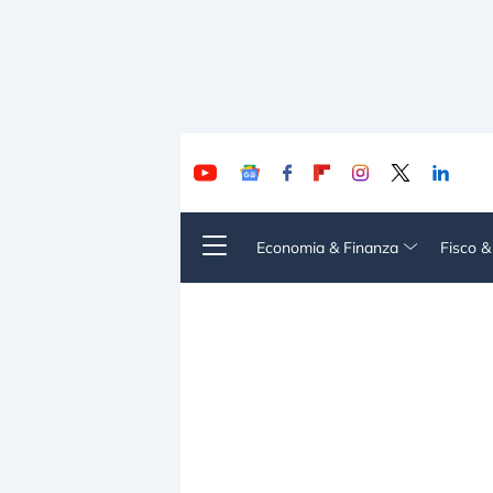
Economia & Finanza
Fisco 