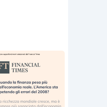
uando la finanza pesa più
Russia e Cina pronti
ell’economia reale. L’America sta
Starlink. Gli investit
ipetendo gli errori del 2008?
sottovalutando il ris
a ricchezza mondiale cresce, ma è
Gli investitori tech c
empre più sganciata dall’economia
ignorare il rischio geop