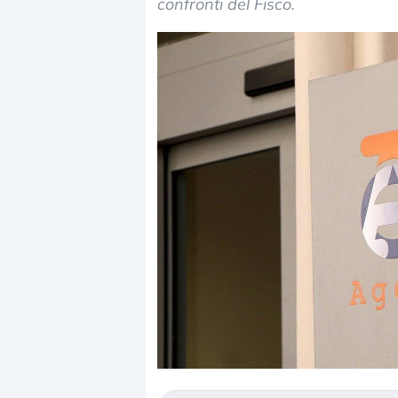
confronti del Fisco.
Dalle valutazioni estr
correzione. Cosa sta g
repricing degli asset?
Gli investitori stanno 
mostrando segni di s