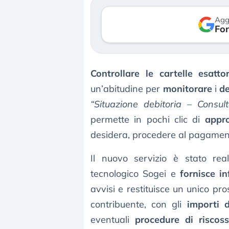
verso le (…)
Agg
Fon
3 agosto 2026
Controllare le cartelle esattor
un’abitudine per
monitorare
i
de
“Situazione debitoria – Consu
permette in pochi clic di
appro
desidera, procedere al pagamento
Il nuovo servizio è stato real
tecnologico Sogei e
fornisce i
avvisi e restituisce un unico pro
contribuente, con gli
importi d
eventuali
procedure di riscos