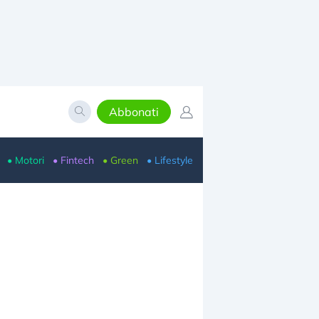
Abbonati
• Motori
• Fintech
• Green
• Lifestyle