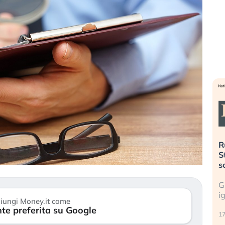
». Investitori
Quando la finanza pesa più
R
o lo scoppio
dell’economia reale. L’America sta
S
ripetendo gli errori del 2008?
s
travolge il
La ricchezza mondiale cresce, ma è
G
itori retail (…)
sempre più sganciata dall’economia
i
iungi Money.it come
reale. (…)
te preferita su Google
17
24 luglio 2026