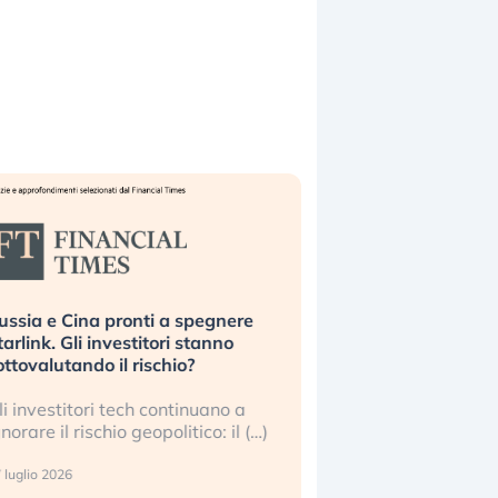
ussia e Cina pronti a spegnere
La grande operazion
tarlink. Gli investitori stanno
insabbiamento sui da
ottovalutando il rischio?
l’AI, spiegata sul Fi
li investitori tech continuano a
Le regole sulla trasp
gnorare il rischio geopolitico: il (…)
sembrano non valere 
center e le big (…)
 luglio 2026
9 luglio 2026