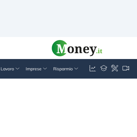
& Lavoro
Imprese
Risparmio