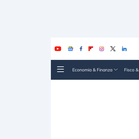
Economia & Finanza
Fisco 