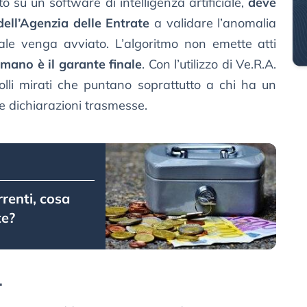
o su un software di intelligenza artificiale,
deve
ell’Agenzia delle Entrate
a validare l’anomalia
le venga avviato. L’algoritmo non emette atti
 umano è il garante finale
. Con l’utilizzo di Ve.R.A.
trolli mirati che puntano soprattutto a chi ha un
le dichiarazioni trasmesse.
rrenti, cosa
te?
.