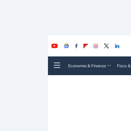
Economia & Finanza
Fisco 