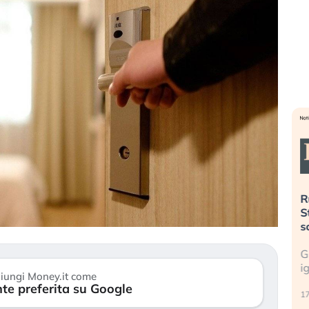
». Investitori
Quando la finanza pesa più
R
o lo scoppio
dell’economia reale. L’America sta
S
ripetendo gli errori del 2008?
s
travolge il
La ricchezza mondiale cresce, ma è
G
itori retail (…)
sempre più sganciata dall’economia
i
iungi Money.it come
reale. (…)
te preferita su Google
17
24 luglio 2026