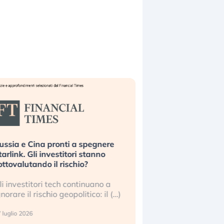
ussia e Cina pronti a spegnere
La grande operazion
tarlink. Gli investitori stanno
insabbiamento sui da
ottovalutando il rischio?
l’AI, spiegata sul Fi
li investitori tech continuano a
Le regole sulla trasp
gnorare il rischio geopolitico: il (…)
sembrano non valere 
center e le big (…)
 luglio 2026
9 luglio 2026