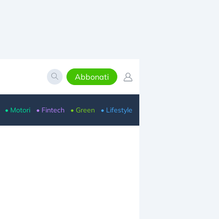
Abbonati
• Motori
• Fintech
• Green
• Lifestyle