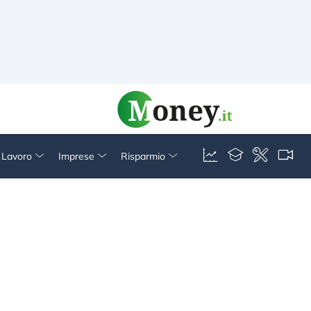
& Lavoro
Imprese
Risparmio