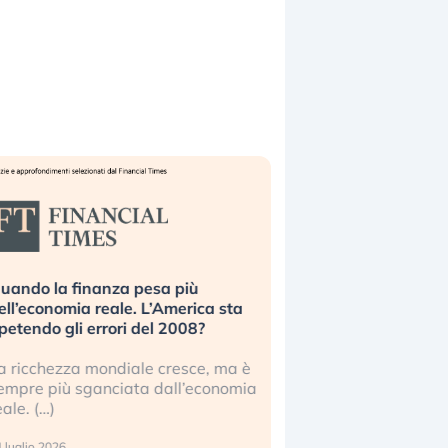
uando la finanza pesa più
Russia e Cina pronti
ell’economia reale. L’America sta
Starlink. Gli investit
ipetendo gli errori del 2008?
sottovalutando il ris
a ricchezza mondiale cresce, ma è
Gli investitori tech c
empre più sganciata dall’economia
ignorare il rischio geop
eale. (…)
17 luglio 2026
 luglio 2026