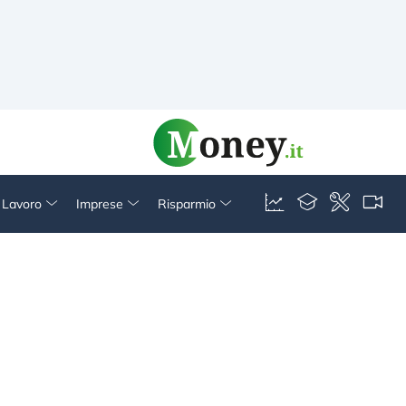
& Lavoro
Imprese
Risparmio