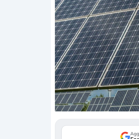
Dalle valutazioni estr
correzione. Cosa sta g
repricing degli asset?
Gli investitori stanno 
mostrando segni di s
verso le (…)
Agg
3 agosto 2026