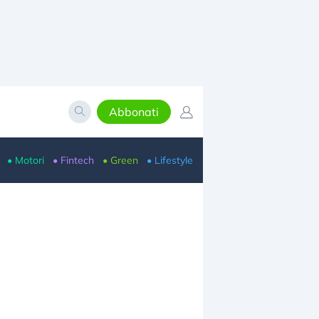
Abbonati
• Motori
• Fintech
• Green
• Lifestyle