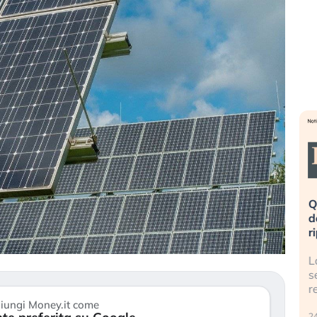
eme alla
«La mia vita è rovinata». Investitori
Q
uidando il
in preda al panico dopo lo scoppio
d
della bolla AI
r
finalmente
Il crollo della bolla AI travolge il
L
tanchezza
Kospi, mentre gli investitori retail (…)
s
r
30 luglio 2026
iungi Money.it come
24