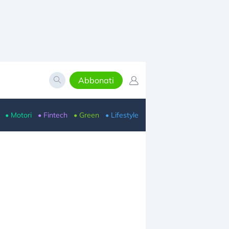
Abbonati
• Motori
• Fintech
• Green
• Lifestyle