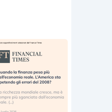
uando la finanza pesa più
Russia e Cina pronti
ell’economia reale. L’America sta
Starlink. Gli investit
ipetendo gli errori del 2008?
sottovalutando il ris
a ricchezza mondiale cresce, ma è
Gli investitori tech c
empre più sganciata dall’economia
ignorare il rischio geop
eale. (…)
17 luglio 2026
 luglio 2026