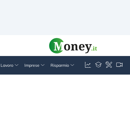
& Lavoro
Imprese
Risparmio