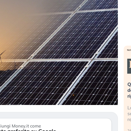
eme alla
«La mia vita è rovinata». Investitori
Q
uidando il
in preda al panico dopo lo scoppio
d
della bolla AI
r
finalmente
Il crollo della bolla AI travolge il
L
tanchezza
Kospi, mentre gli investitori retail (…)
s
r
30 luglio 2026
iungi Money.it come
24