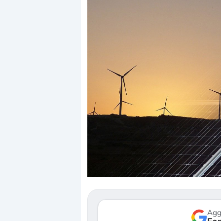
Dalle valutazioni estr
correzione. Cosa sta g
repricing degli asset?
Gli investitori stanno 
mostrando segni di s
verso le (…)
Agg
3 agosto 2026