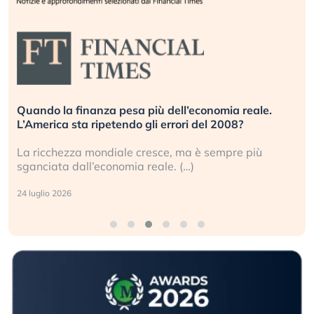
.
Russia e Cina pronti a spegnere Starlink. Gli
investitori stanno sottovalutando il rischio?
Gli investitori tech continuano a ignorare il rischio
geopolitico: il (…)
17 luglio 2026