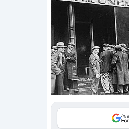
D
c
r
G
Agg
v
Fon
3