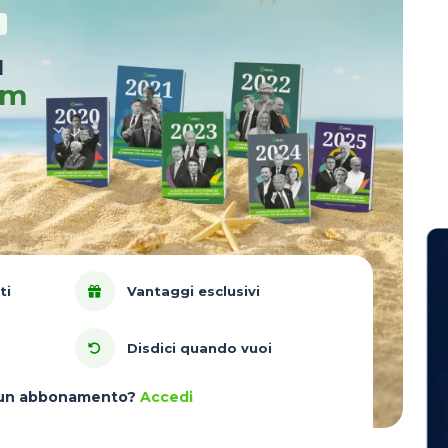
u
um
ti
Vantaggi esclusivi
Disdici quando vuoi
à un abbonamento?
Accedi