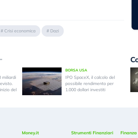
#
Crisi economica
#
Dazi
Co
BORSA USA
miliardi
IPO SpaceX, il calcolo del
evisto.
possibile rendimento per
nizio del
1.000 dollari investiti
Money.it
Strumenti Finanziari
Finanza 