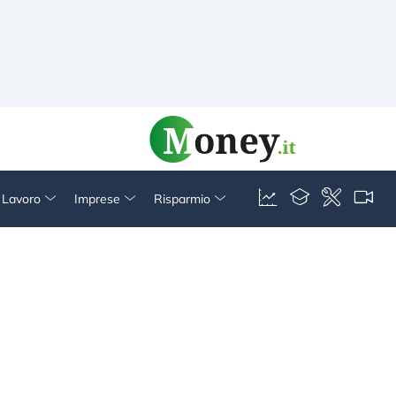
& Lavoro
Imprese
Risparmio