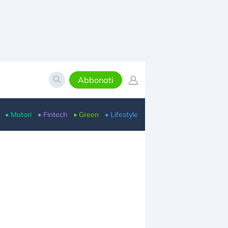
Abbonati
• Motori
• Fintech
• Green
• Lifestyle