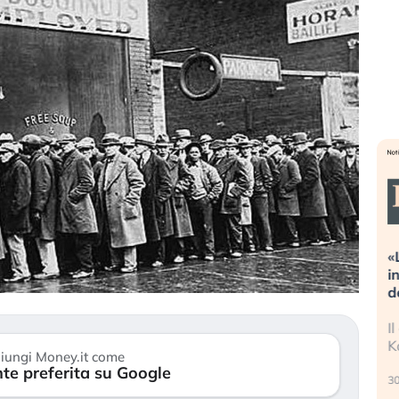
alle valutazioni estreme alla
«La mia vita è rovina
orrezione. Cosa sta guidando il
in preda al panico d
epricing degli asset?
della bolla AI
li investitori stanno finalmente
Il crollo della bolla A
mostrando segni di stanchezza
Kospi, mentre gli inve
iungi Money.it come
erso le (…)
te preferita su Google
30 luglio 2026
 agosto 2026