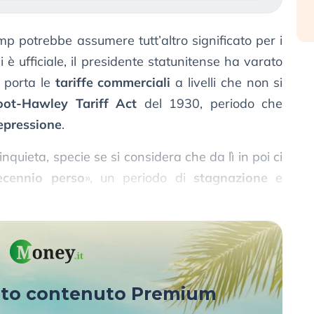
p potrebbe assumere tutt’altro significato per i
 è ufficiale, il presidente statunitense ha varato
 porta le
tariffe commerciali
a livelli che non si
ot-Hawley Tariff Act
del 1930, periodo che
epressione
.
quieta, specie se si considera che da lì in poi ci
ecennio perso
», un periodo di
stagnazione
e
on la ripresa postbellica degli anni ’40.
sto contenuto Premium