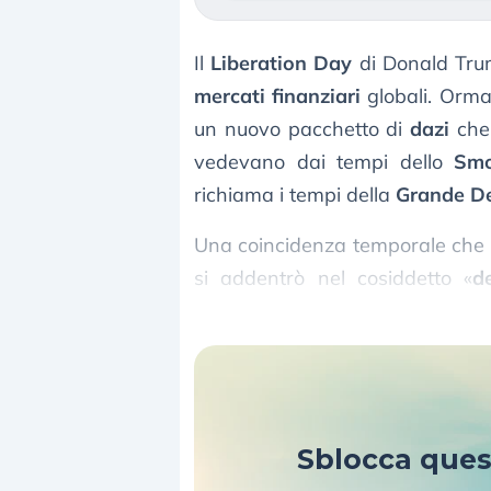
Il
Liberation Day
di Donald Trum
mercati finanziari
globali. Ormai
un nuovo pacchetto di
dazi
che
vedevano dai tempi dello
Smo
richiama i tempi della
Grande D
Una coincidenza temporale che in
si addentrò nel cosiddetto «
d
incertezza
che si concluse solo c
Sblocca que