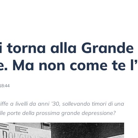
si torna alla Grande
. Ma non come te l’
18:44
ffe a livelli da anni ’30, sollevando timori di una
alle porte della prossima grande depressione?