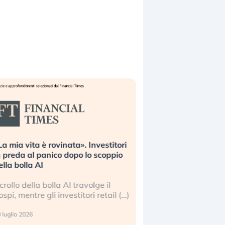
ta». Investitori
Quando la finanza pesa più
opo lo scoppio
dell’economia reale. L’America sta
ripetendo gli errori del 2008?
I travolge il
La ricchezza mondiale cresce, ma è
stitori retail (…)
sempre più sganciata dall’economia
reale. (…)
24 luglio 2026