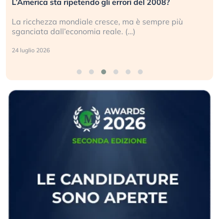
L’America sta ripetendo gli errori del 2008?
La ricchezza mondiale cresce, ma è sempre più
sganciata dall’economia reale. (…)
24 luglio 2026