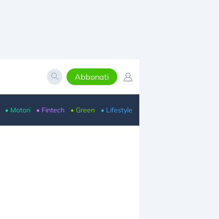
Abbonati
• Motori
• Fintech
• Green
• Lifestyle