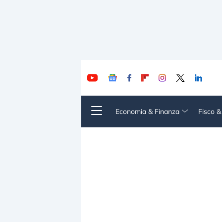
Economia & Finanza
Fisco 