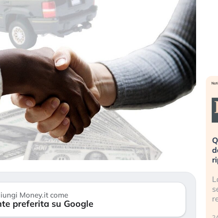
eme alla
«La mia vita è rovinata». Investitori
Q
uidando il
in preda al panico dopo lo scoppio
d
della bolla AI
r
finalmente
Il crollo della bolla AI travolge il
L
tanchezza
Kospi, mentre gli investitori retail (…)
s
iungi Money.it come
r
te preferita su Google
30 luglio 2026
24