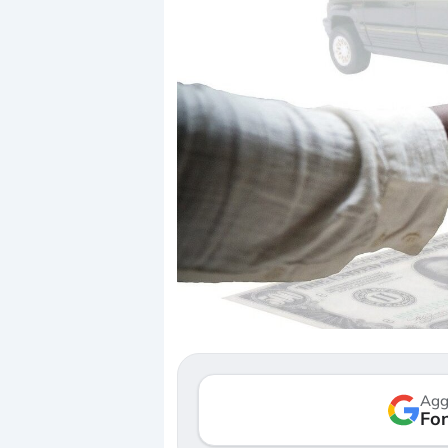
Dalle valutazioni estr
correzione. Cosa sta g
repricing degli asset?
Gli investitori stanno 
mostrando segni di s
Agg
verso le (…)
Fon
3 agosto 2026