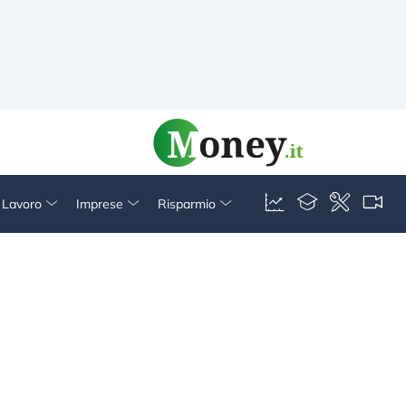
& Lavoro
Imprese
Risparmio