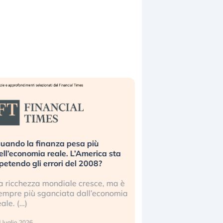
uando la finanza pesa più
Russia e Cina pronti
ell’economia reale. L’America sta
Starlink. Gli investit
ipetendo gli errori del 2008?
sottovalutando il ris
a ricchezza mondiale cresce, ma è
Gli investitori tech c
empre più sganciata dall’economia
ignorare il rischio geop
eale. (…)
17 luglio 2026
 luglio 2026