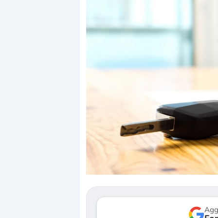
Dalle valutazioni estr
correzione. Cosa sta g
repricing degli asset?
Gli investitori stanno 
mostrando segni di s
verso le (…)
Agg
3 agosto 2026