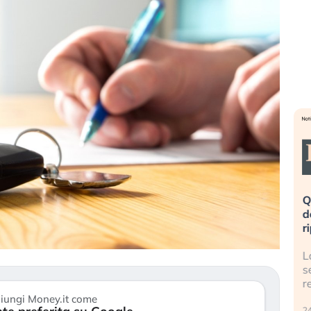
eme alla
«La mia vita è rovinata». Investitori
Q
uidando il
in preda al panico dopo lo scoppio
d
della bolla AI
r
finalmente
Il crollo della bolla AI travolge il
L
tanchezza
Kospi, mentre gli investitori retail (…)
s
r
30 luglio 2026
iungi Money.it come
24