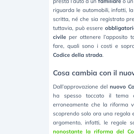
presta l’auto a un
familiare
o un 
riguarda le automobili, infatti, 
scritta, né che sia registrato p
tuttavia, può essere
obbligator
civile
per ottenere l’apposito 
fare, quali sono i costi e sop
Codice della strada
.
Cosa cambia con il nuov
Dall’approvazione del
nuovo Co
ha spesso toccato il tema de
erroneamente che la riforma vi
scoprendo solo ora una regola e
argomento, infatti, le regole
nonostante la riforma del Co