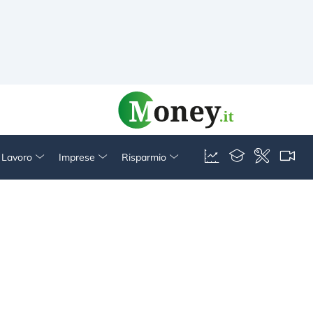
& Lavoro
Imprese
Risparmio