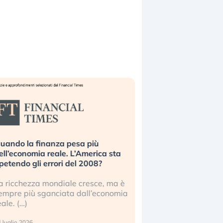
uando la finanza pesa più
Russia e Cina pronti
ell’economia reale. L’America sta
Starlink. Gli investit
ipetendo gli errori del 2008?
sottovalutando il ris
a ricchezza mondiale cresce, ma è
Gli investitori tech c
empre più sganciata dall’economia
ignorare il rischio geop
eale. (…)
17 luglio 2026
 luglio 2026