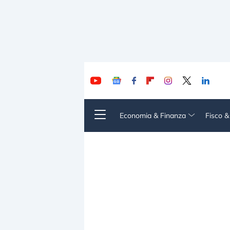
Economia & Finanza
Fisco 