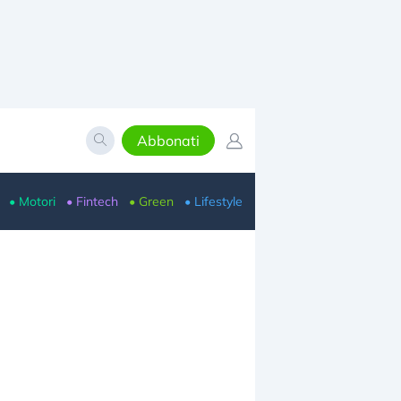
Abbonati
• Motori
• Fintech
• Green
• Lifestyle