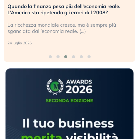
onomia reale.
Russia e Cina pronti a spegnere Starlin
el 2008?
investitori stanno sottovalutando il ris
 sempre più
Gli investitori tech continuano a ignorar
geopolitico: il (…)
17 luglio 2026