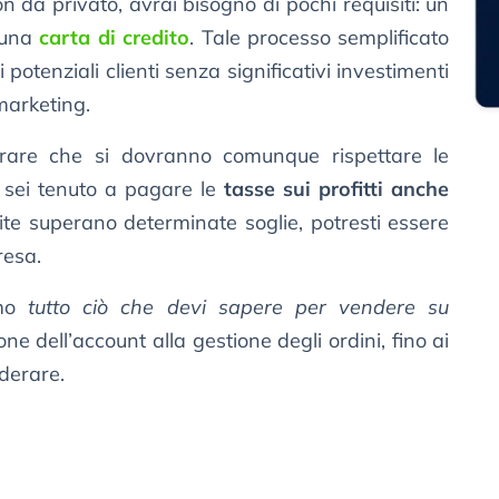
 da privato, avrai bisogno di pochi requisiti: un
una
carta di credito
. Tale processo semplificato
potenziali clienti senza significativi investimenti
 marketing.
erare che si dovranno comunque rispettare le
ia, sei tenuto a pagare le
tasse sui profitti anche
ite superano determinate soglie, potresti essere
resa.
emo
tutto ciò che devi sapere per vendere su
one dell’account alla gestione degli ordini, fino ai
iderare.