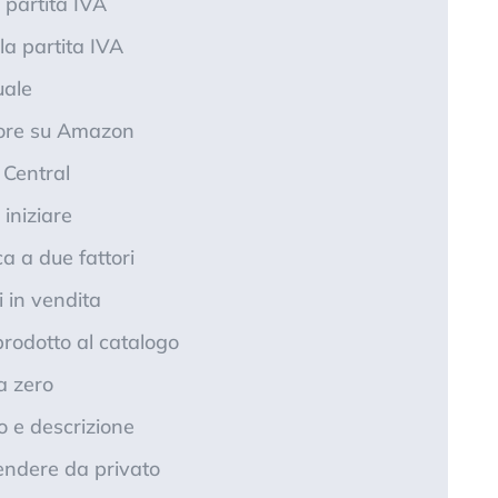
partita IVA
la partita IVA
uale
tore su Amazon
 Central
 iniziare
ca a due fattori
i in vendita
rodotto al catalogo
a zero
o e descrizione
endere da privato