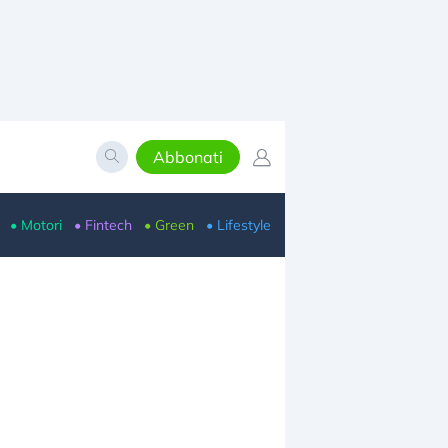
Abbonati
• Motori
• Fintech
• Green
• Lifestyle