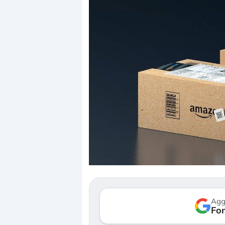
Dalle valutazioni estr
correzione. Cosa sta g
repricing degli asset?
Gli investitori stanno 
mostrando segni di s
Agg
verso le (…)
Fon
3 agosto 2026