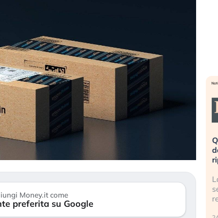
eme alla
«La mia vita è rovinata». Investitori
Q
uidando il
in preda al panico dopo lo scoppio
d
della bolla AI
r
finalmente
Il crollo della bolla AI travolge il
L
tanchezza
Kospi, mentre gli investitori retail (…)
s
iungi Money.it come
r
te preferita su Google
30 luglio 2026
24