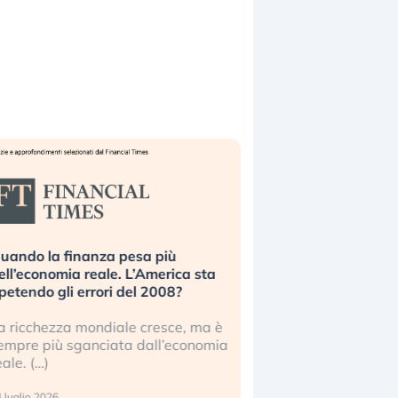
uando la finanza pesa più
Russia e Cina pronti
ell’economia reale. L’America sta
Starlink. Gli investit
ipetendo gli errori del 2008?
sottovalutando il ris
a ricchezza mondiale cresce, ma è
Gli investitori tech c
empre più sganciata dall’economia
ignorare il rischio geop
eale. (…)
17 luglio 2026
 luglio 2026