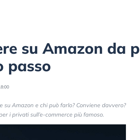
re su Amazon da pr
o passo
18:00
re su Amazon e chi può farlo? Conviene davvero?
per i privati sull’e-commerce più famoso.