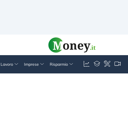
& Lavoro
Imprese
Risparmio