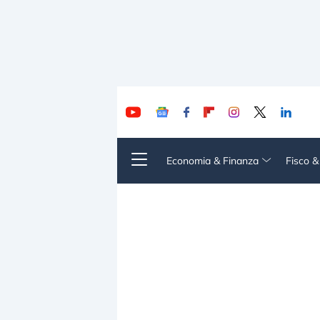
Economia & Finanza
Fisco 