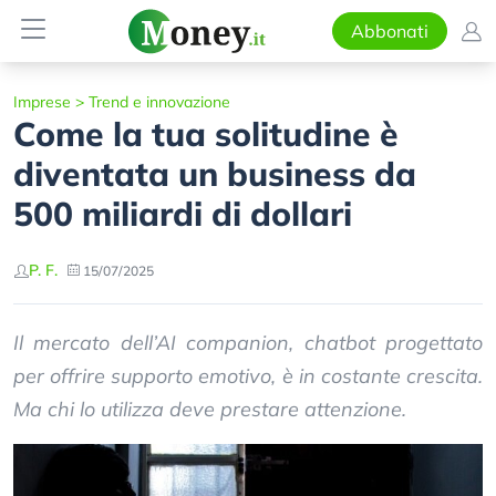
Abbonati
Imprese
>
Trend e innovazione
Come la tua solitudine è
diventata un business da
500 miliardi di dollari
P. F.
15/07/2025
Il mercato dell’AI companion, chatbot progettato
per offrire supporto emotivo, è in costante crescita.
Ma chi lo utilizza deve prestare attenzione.