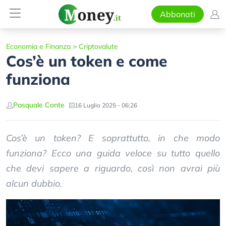
Abbonati
Economia e Finanza
>
Criptovalute
Cos’è un token e come
funziona
Pasquale Conte
16 Luglio 2025 - 06:26
Cos’è un token? E soprattutto, in che modo
funziona? Ecco una guida veloce su tutto quello
che devi sapere a riguardo, così non avrai più
alcun dubbio.