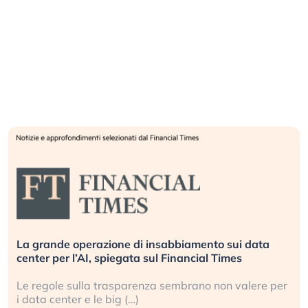
 data
Bending Spoons non basta. Perché la tecnolog
europea non riesce a scalare?
lere per
Perché gli americani e i cinesi ci stanno supera
ogni campo (…)