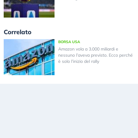
Correlato
BORSA USA
Amazon vola a 3.000 miliardi e
nessuno l’aveva previsto. Ecco perché
è solo l’inizio del rally