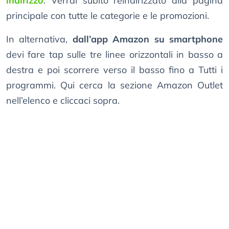
indirizzo
. Verrai subito reindirizzato alla pagina
principale con tutte le categorie e le promozioni.
In alternativa,
dall’app Amazon su smartphone
devi fare tap sulle tre linee orizzontali in basso a
destra e poi scorrere verso il basso fino a Tutti i
programmi. Qui cerca la sezione Amazon Outlet
nell’elenco e cliccaci sopra.