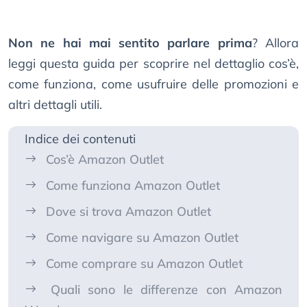
Non ne hai mai sentito parlare prima
? Allora
leggi questa guida per scoprire nel dettaglio cos’è,
come funziona, come usufruire delle promozioni e
altri dettagli utili.
Indice dei contenuti
Cos’è Amazon Outlet
Come funziona Amazon Outlet
Dove si trova Amazon Outlet
Come navigare su Amazon Outlet
Come comprare su Amazon Outlet
Quali sono le differenze con Amazon