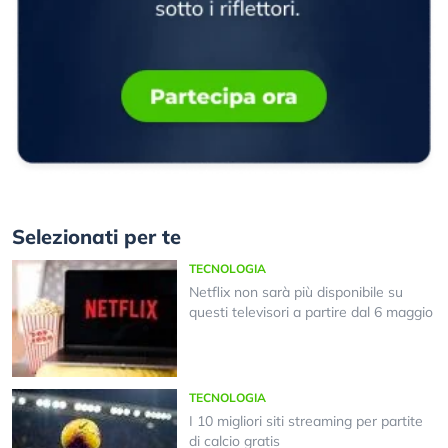
Selezionati per te
TECNOLOGIA
Netflix non sarà più disponibile su
questi televisori a partire dal 6 maggio
TECNOLOGIA
I 10 migliori siti streaming per partite
di calcio gratis