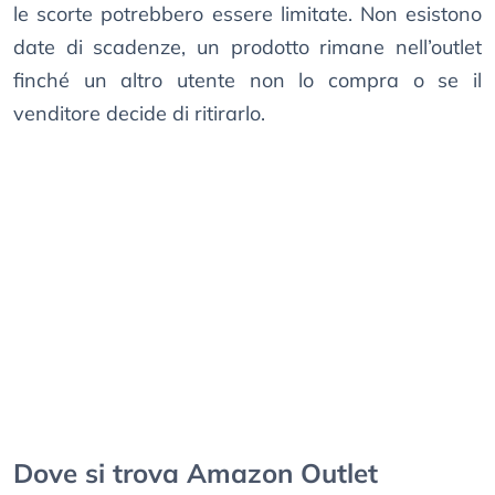
le scorte potrebbero essere limitate. Non esistono
date di scadenze, un prodotto rimane nell’outlet
finché un altro utente non lo compra o se il
venditore decide di ritirarlo.
Dove si trova Amazon Outlet