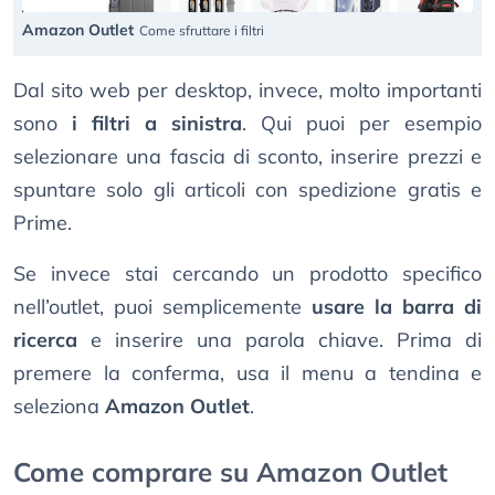
Amazon Outlet
Come sfruttare i filtri
Dal sito web per desktop, invece, molto importanti
sono
i filtri a sinistra
. Qui puoi per esempio
selezionare una fascia di sconto, inserire prezzi e
spuntare solo gli articoli con spedizione gratis e
Prime.
Se invece stai cercando un prodotto specifico
nell’outlet, puoi semplicemente
usare la barra di
ricerca
e inserire una parola chiave. Prima di
premere la conferma, usa il menu a tendina e
seleziona
Amazon Outlet
.
Come comprare su Amazon Outlet