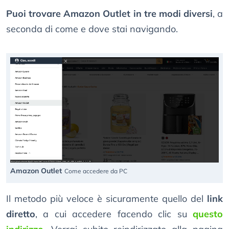
Puoi trovare Amazon Outlet in tre modi diversi
, a
seconda di come e dove stai navigando.
Amazon Outlet
Come accedere da PC
Il metodo più veloce è sicuramente quello del
link
diretto
, a cui accedere facendo clic su
questo