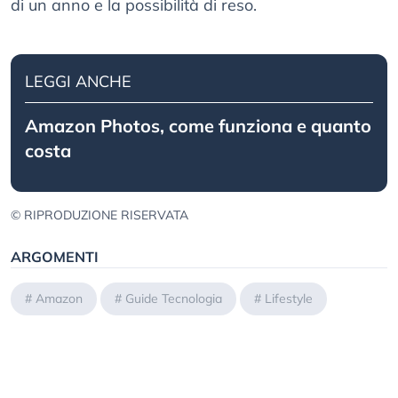
di un anno e la possibilità di reso.
LEGGI ANCHE
Amazon Photos, come funziona e quanto
costa
© RIPRODUZIONE RISERVATA
ARGOMENTI
#
Amazon
#
Guide Tecnologia
#
Lifestyle