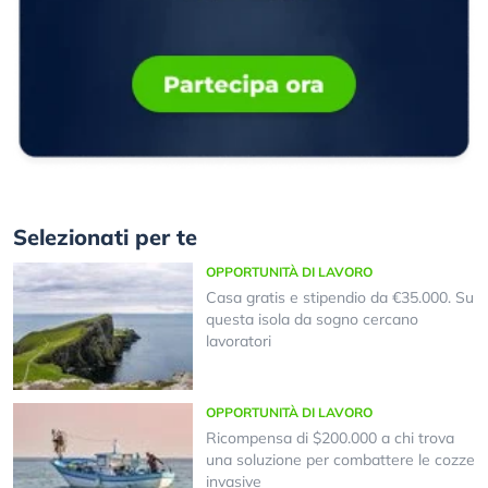
Selezionati per te
OPPORTUNITÀ DI LAVORO
Casa gratis e stipendio da €35.000. Su
questa isola da sogno cercano
lavoratori
OPPORTUNITÀ DI LAVORO
Ricompensa di $200.000 a chi trova
una soluzione per combattere le cozze
invasive