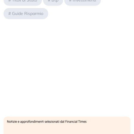
#
Titoli di Stato
#
Btp
#
Investimenti
#
Guide Risparmio