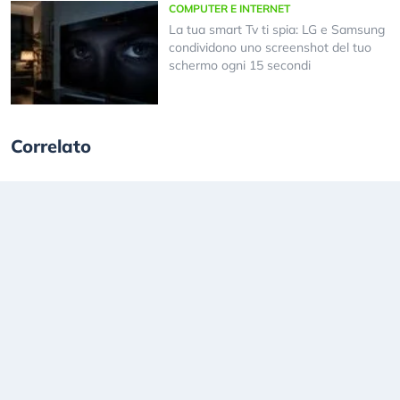
COMPUTER E INTERNET
La tua smart Tv ti spia: LG e Samsung
condividono uno screenshot del tuo
schermo ogni 15 secondi
Correlato