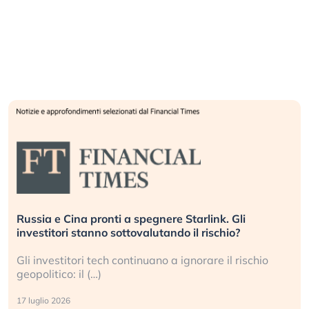
La grande operazione di insabbiamento sui data
center per l’AI, spiegata sul Financial Times
Le regole sulla trasparenza sembrano non valere per
i data center e le big (…)
9 luglio 2026