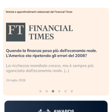
Russia e Cina pronti a spegnere Starlink. Gli
investitori stanno sottovalutando il rischio?
Gli investitori tech continuano a ignorare il rischio
geopolitico: il (…)
17 luglio 2026