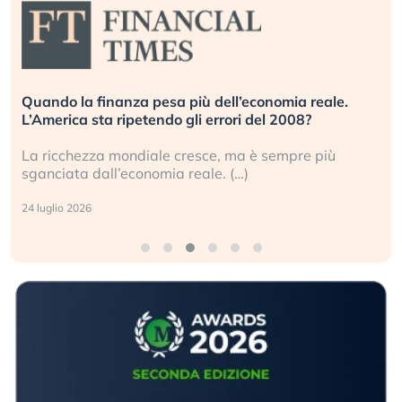
Russia e Cina pronti a spegnere Starlink. Gli
investitori stanno sottovalutando il rischio?
Gli investitori tech continuano a ignorare il rischio
geopolitico: il (…)
17 luglio 2026