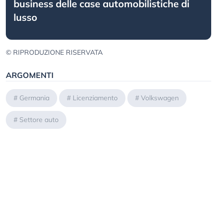
business delle case automobilistiche di
lusso
© RIPRODUZIONE RISERVATA
ARGOMENTI
#
Germania
#
Licenziamento
#
Volkswagen
#
Settore auto