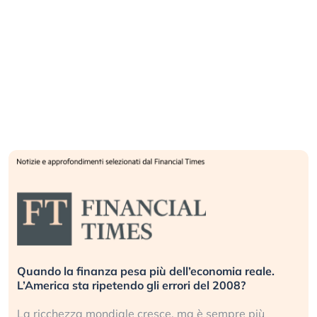
Russia e Cina pronti a spegnere Starlink. Gli
investitori stanno sottovalutando il rischio?
Gli investitori tech continuano a ignorare il rischio