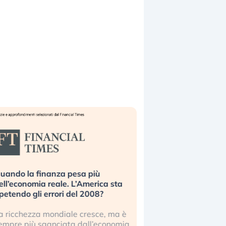
uando la finanza pesa più
Russia e Cina pronti
ell’economia reale. L’America sta
Starlink. Gli investit
ipetendo gli errori del 2008?
sottovalutando il ris
a ricchezza mondiale cresce, ma è
Gli investitori tech c
empre più sganciata dall’economia
ignorare il rischio geop