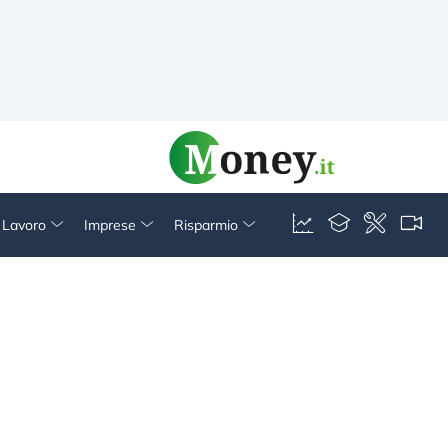
& Lavoro
Imprese
Risparmio