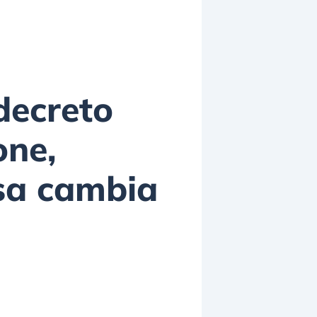
 decreto
one,
osa cambia