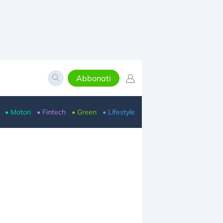
Abbonati
• Motori
• Fintech
• Green
• Lifestyle