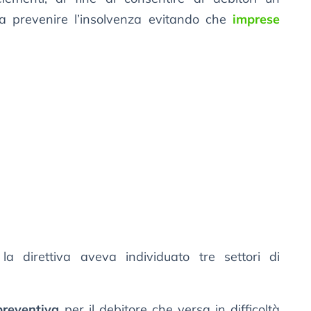
 prevenire l’insolvenza evitando che
imprese
 la direttiva aveva individuato tre settori di
 preventiva
per il debitore che versa in difficoltà