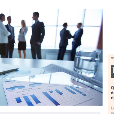
eme alla
«La mia vita è rovinata». Investitori
Q
uidando il
in preda al panico dopo lo scoppio
d
della bolla AI
r
finalmente
Il crollo della bolla AI travolge il
L
tanchezza
Kospi, mentre gli investitori retail (…)
s