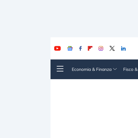
Economia & Finanza
Fisco 