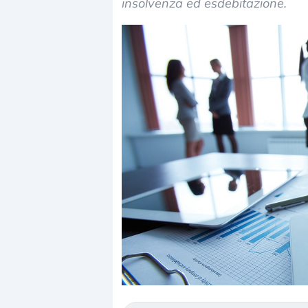
insolvenza ed esdebitazione.
Dalle valutazioni estr
correzione. Cosa sta g
repricing degli asset?
Gli investitori stanno 
mostrando segni di s