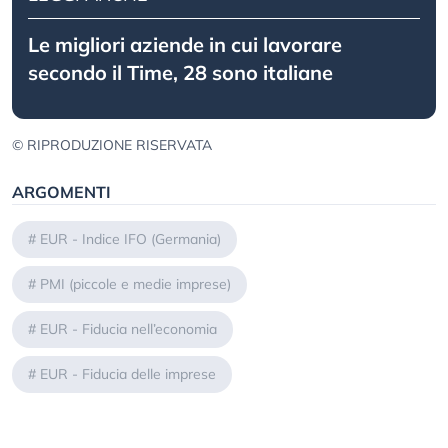
Le migliori aziende in cui lavorare
secondo il Time, 28 sono italiane
© RIPRODUZIONE RISERVATA
ARGOMENTI
#
EUR - Indice IFO (Germania)
#
PMI (piccole e medie imprese)
#
EUR - Fiducia nell’economia
#
EUR - Fiducia delle imprese