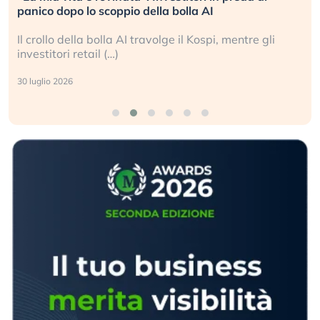
L’America sta ripetendo gli errori del 2008?
tre gli
La ricchezza mondiale cresce, ma è sempre p
sganciata dall’economia reale. (…)
24 luglio 2026