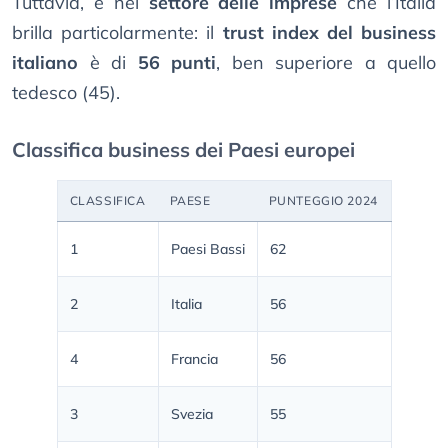
Tuttavia, è nel
settore delle imprese
che l’Italia
brilla particolarmente: il
trust index del business
italiano
è di
56 punti
, ben superiore a quello
tedesco (45).
Classifica business dei Paesi europei
CLASSIFICA
PAESE
PUNTEGGIO 2024
1
Paesi Bassi
62
2
Italia
56
4
Francia
56
3
Svezia
55