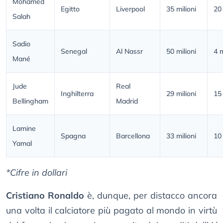
Mohamed
Egitto
Liverpool
35 milioni
20 
Salah
Sadio
Senegal
Al Nassr
50 milioni
4 m
Mané
Jude
Real
Inghilterra
29 milioni
15 
Bellingham
Madrid
Lamine
Spagna
Barcellona
33 milioni
10 
Yamal
*Cifre in dollari
Cristiano Ronaldo
è, dunque, per distacco ancora
una volta il calciatore più pagato al mondo in virtù