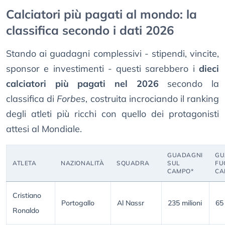
Calciatori più pagati al mondo: la
classifica secondo i dati 2026
Stando ai guadagni complessivi - stipendi, vincite,
sponsor e investimenti - questi sarebbero i
dieci
calciatori più pagati nel 2026
secondo la
classifica di
Forbes
, costruita incrociando il ranking
degli atleti più ricchi con quello dei protagonisti
attesi al Mondiale.
GUADAGNI
GU
ATLETA
NAZIONALITÀ
SQUADRA
SUL
FU
CAMPO*
CA
Cristiano
Portogallo
Al Nassr
235 milioni
65 
Ronaldo