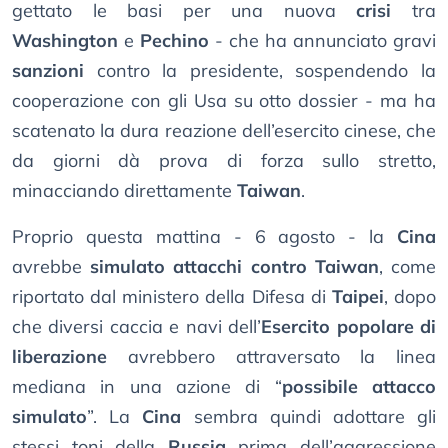
gettato le basi per una nuova
crisi
tra
Washington
e
Pechino
- che ha annunciato gravi
sanzioni
contro la presidente, sospendendo la
cooperazione con gli Usa su otto dossier - ma ha
scatenato la dura reazione dell’esercito cinese, che
da giorni dà prova di forza sullo stretto,
minacciando direttamente
Taiwan
.
Proprio questa mattina - 6 agosto - la
Cina
avrebbe
simulato attacchi contro Taiwan
, come
riportato dal ministero della Difesa di
Taipei
, dopo
che diversi caccia e navi dell’
Esercito popolare di
liberazione
avrebbero attraversato la linea
mediana in una azione di “
possibile attacco
simulato
”. La
Cina
sembra quindi adottare gli
stessi toni della
Russia
prima dell’aggressione