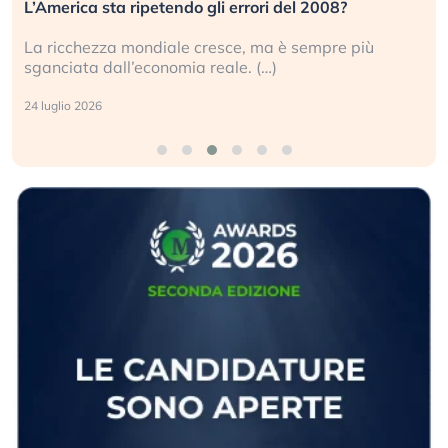
L’America sta ripetendo gli errori del 2008?
La ricchezza mondiale cresce, ma è sempre più
sganciata dall’economia reale. (…)
24 luglio 2026