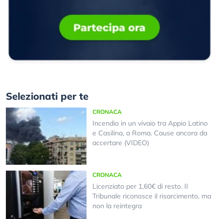
Selezionati per te
CRONACA
Incendio in un vivaio tra Appio Latino
e Casilina, a Roma. Cause ancora da
accertare (VIDEO)
CRONACA
Licenziato per 1,60€ di resto. Il
Tribunale riconosce il risarcimento, ma
non la reintegra