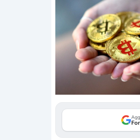
Dalle valutazioni estr
correzione. Cosa sta g
repricing degli asset?
Gli investitori stanno 
mostrando segni di s
verso le (…)
Agg
Fon
3 agosto 2026