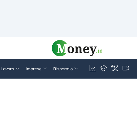
& Lavoro
Imprese
Risparmio