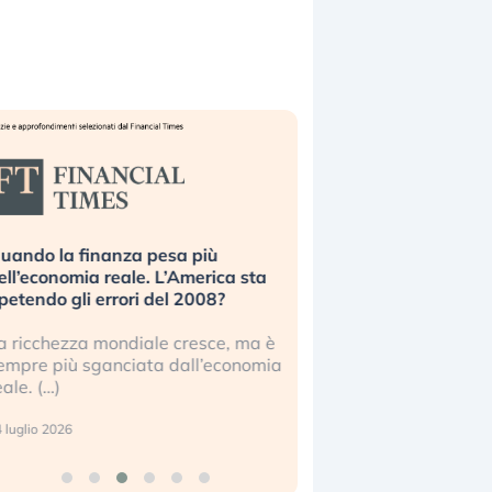
uando la finanza pesa più
Russia e Cina pronti
ell’economia reale. L’America sta
Starlink. Gli investit
ipetendo gli errori del 2008?
sottovalutando il ris
a ricchezza mondiale cresce, ma è
Gli investitori tech c
empre più sganciata dall’economia
ignorare il rischio geop
eale. (…)
17 luglio 2026
 luglio 2026