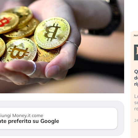
eme alla
«La mia vita è rovinata». Investitori
Q
uidando il
in preda al panico dopo lo scoppio
d
della bolla AI
r
finalmente
Il crollo della bolla AI travolge il
L
tanchezza
Kospi, mentre gli investitori retail (…)
s
r
30 luglio 2026
iungi Money.it come
te preferita su Google
24