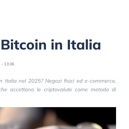
Bitcoin in Italia
 - 13:36
n Italia nel 2025? Negozi fisici ed e-commerce,
i che accettano le criptovalute come metodo di