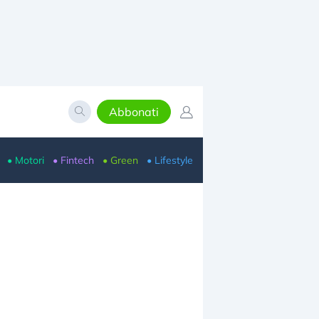
Abbonati
• Motori
• Fintech
• Green
• Lifestyle