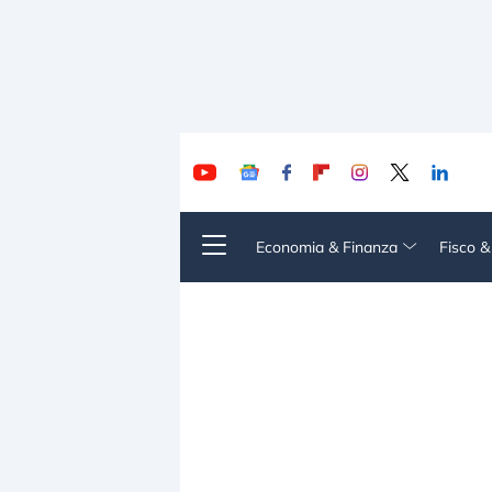
Economia & Finanza
Fisco 