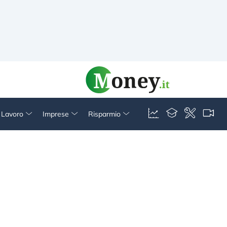
& Lavoro
Imprese
Risparmio