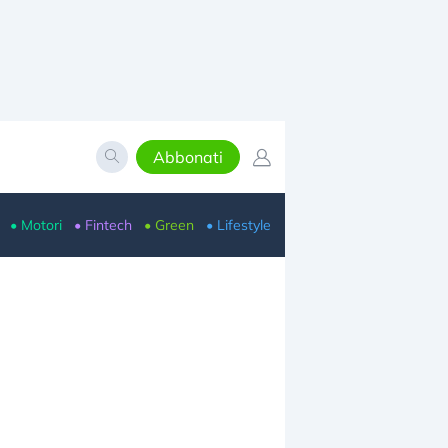
Abbonati
• Motori
• Fintech
• Green
• Lifestyle