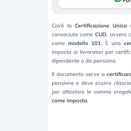
Fon
Cos’è la
Certificazione Unica
e
conosciuta come
CUD
, ovvero 
come
modello 101
. È una
ce
imposta ai lavoratori per certif
dipendente o da pensione.
Il documento serve a
certificar
pensione e deve essere rilasciat
per attestare le somme erogat
come imposta
.