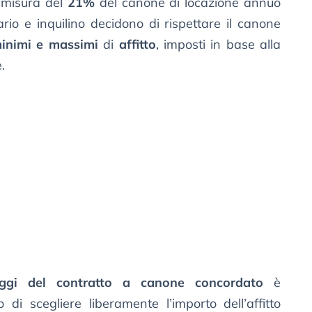
 misura del
21%
del canone di locazione annuo
ario e inquilino decidono di rispettare il canone
minimi e massimi
di
affitto
, imposti in base alla
.
aggi del contratto a canone concordato
è
io di scegliere liberamente l’importo dell’affitto