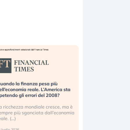
uando la finanza pesa più
Russia e Cina pronti
ell’economia reale. L’America sta
Starlink. Gli investit
ipetendo gli errori del 2008?
sottovalutando il ris
a ricchezza mondiale cresce, ma è
Gli investitori tech c
empre più sganciata dall’economia
ignorare il rischio geop
eale. (…)
17 luglio 2026
 luglio 2026