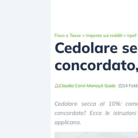
Fisco e Tasse
>
Imposte sui redditi
>
Irpef
Cedolare se
concordato
Claudia Cervi
-
Money.it Guide
14 Febb
Cedolare secca al 10%: come 
concordato? Ecco le istruzion
applicano.