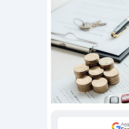
Dalle valutazioni estr
correzione. Cosa sta g
repricing degli asset?
Gli investitori stanno 
mostrando segni di s
verso le (…)
Agg
3 agosto 2026