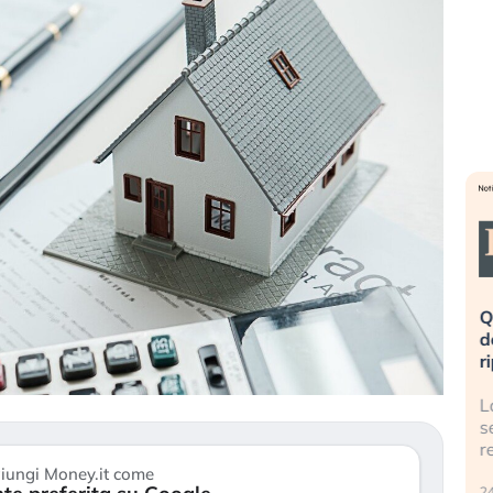
eme alla
«La mia vita è rovinata». Investitori
Q
uidando il
in preda al panico dopo lo scoppio
d
della bolla AI
r
finalmente
Il crollo della bolla AI travolge il
L
tanchezza
Kospi, mentre gli investitori retail (…)
s
r
30 luglio 2026
iungi Money.it come
24