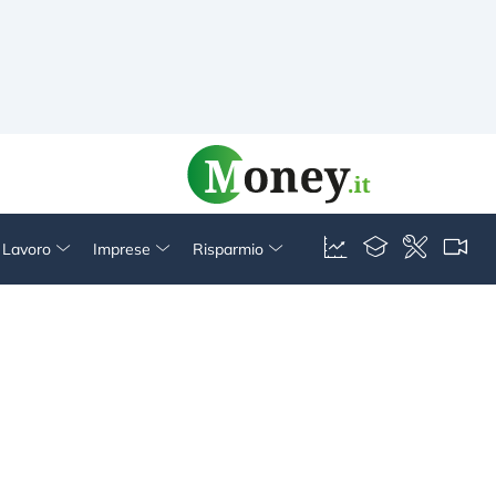
& Lavoro
Imprese
Risparmio