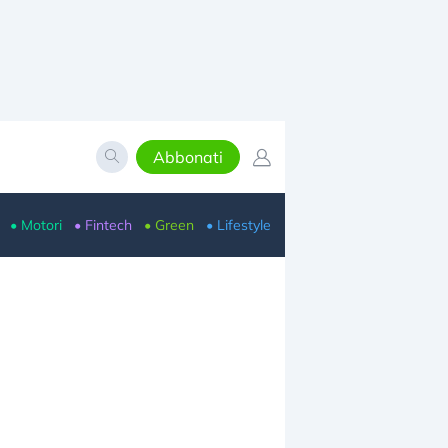
Abbonati
• Motori
• Fintech
• Green
• Lifestyle