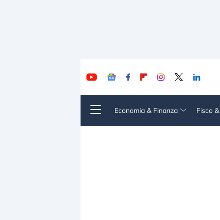
Economia & Finanza
Fisco 