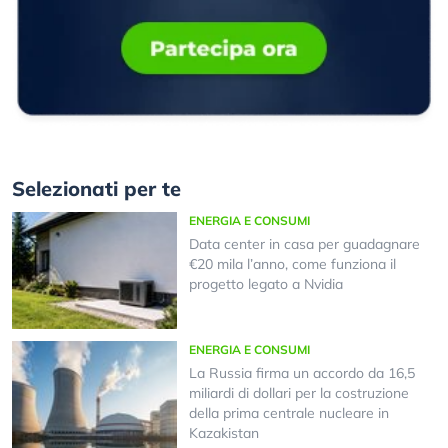
Selezionati per te
ENERGIA E CONSUMI
Data center in casa per guadagnare
€20 mila l’anno, come funziona il
progetto legato a Nvidia
ENERGIA E CONSUMI
La Russia firma un accordo da 16,5
miliardi di dollari per la costruzione
della prima centrale nucleare in
Kazakistan