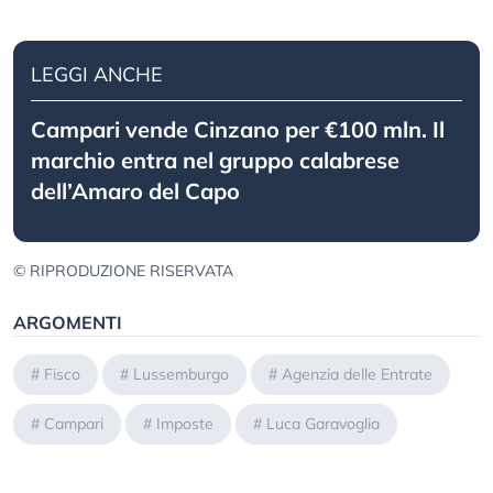
LEGGI ANCHE
Campari vende Cinzano per €100 mln. Il
marchio entra nel gruppo calabrese
dell’Amaro del Capo
© RIPRODUZIONE RISERVATA
ARGOMENTI
#
Fisco
#
Lussemburgo
#
Agenzia delle Entrate
#
Campari
#
Imposte
#
Luca Garavoglia