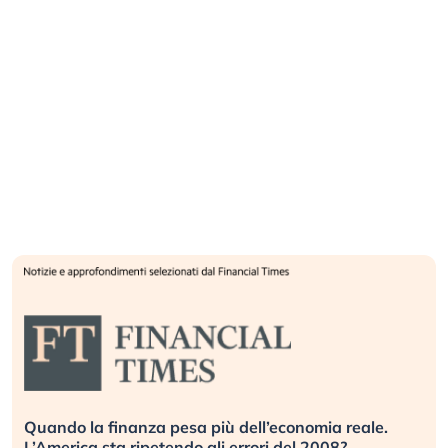
Russia e Cina pronti a spegnere Starlink. Gli
investitori stanno sottovalutando il rischio?