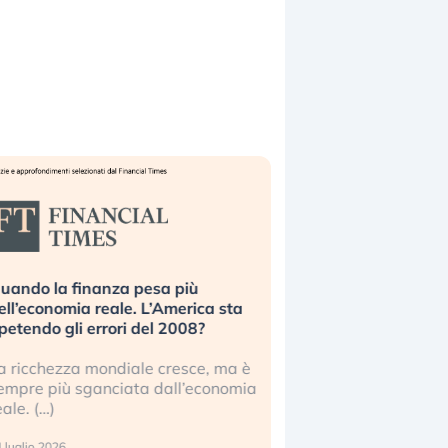
uando la finanza pesa più
Russia e Cina pronti
ell’economia reale. L’America sta
Starlink. Gli investit
ipetendo gli errori del 2008?
sottovalutando il ris
a ricchezza mondiale cresce, ma è
Gli investitori tech c
empre più sganciata dall’economia
ignorare il rischio geop
eale. (…)
17 luglio 2026
 luglio 2026