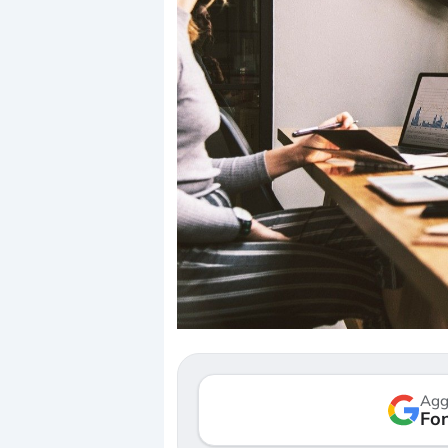
Dalle valutazioni estr
correzione. Cosa sta g
repricing degli asset?
Gli investitori stanno 
mostrando segni di s
Agg
verso le (…)
Fon
3 agosto 2026