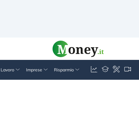
& Lavoro
Imprese
Risparmio