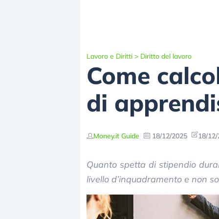
Lavoro e Diritti
>
Diritto del lavoro
Come calcol
di apprendi
Money.it Guide
18/12/2025
18/12/
Quanto spetta di stipendio dura
livello d’inquadramento e non so