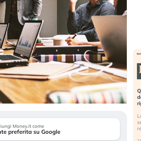
eme alla
«La mia vita è rovinata». Investitori
Q
uidando il
in preda al panico dopo lo scoppio
d
della bolla AI
r
finalmente
Il crollo della bolla AI travolge il
L
tanchezza
Kospi, mentre gli investitori retail (…)
s
iungi Money.it come
r
te preferita su Google
30 luglio 2026
24