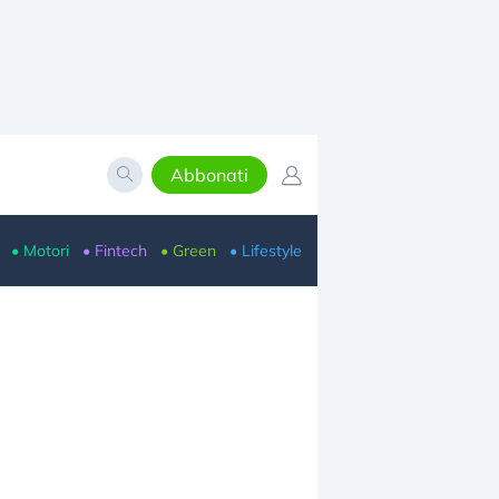
Abbonati
• Motori
• Fintech
• Green
• Lifestyle